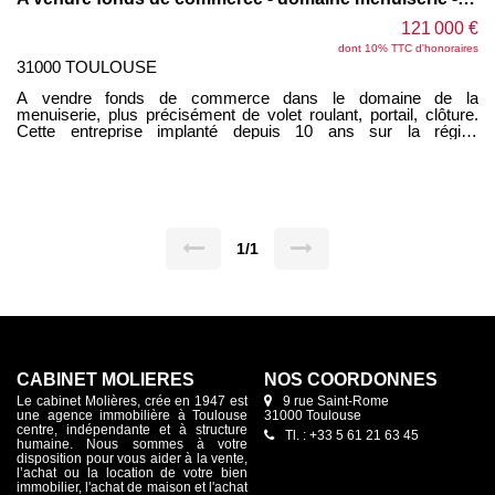
121 000 €
dont 10% TTC d'honoraires
31000 TOULOUSE
A vendre fonds de commerce dans le domaine de la
menuiserie, plus précisément de volet roulant, portail, clôture.
Cette entreprise implanté depuis 10 ans sur la région
toulousaine développe un chiffre d'affaire de 350000 euros pour
l'année 2023. L'activité s'organise autour d'un service de
réparation avec plus d'une centaine de contrats de
maintenances et une partie installation de nouveaux
équipements pour les particuliers et les professionnels. Dans le
cadre de son activité, l'entreprise est propriétaire d'un bail
commercial pour un local de 57m² . Loyer 1300 euros/mois
1/1
charges comprises Taxe foncière à la charges du locataire
CABINET MOLIÈRES
NOS COORDONNES
Le cabinet Molières, crée en 1947 est
9 rue Saint-Rome
une agence immobilière à Toulouse
31000 Toulouse
centre, indépendante et à structure
Tl. : +33 5 61 21 63 45
humaine. Nous sommes à votre
disposition pour vous aider à la vente,
l’achat ou la location de votre bien
immobilier, l'achat de maison et l'achat