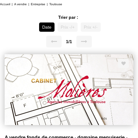
Accueil
A vendre
Entreprise
Toulouse
Trier par :
Date
Prix -/+
Prix +/-
1/1
A vendre fonds de commerce - domaine menuiserie - Toulouse