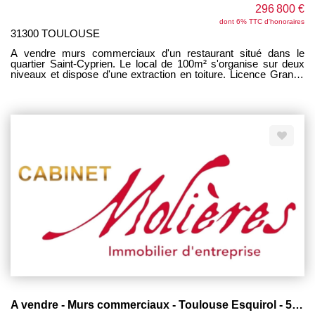
296 800 €
dont 6% TTC d'honoraires
31300 TOULOUSE
A vendre murs commerciaux d'un restaurant situé dans le
quartier Saint-Cyprien. Le local de 100m² s'organise sur deux
niveaux et dispose d'une extraction en toiture. Licence Grande
Restauration Loyer 1600 euros HC/mois Achat des murs avec
fonds de commerce obligatoirement au prix de 68 000 euros
FAI. Travaux à prévoir, grand potentiel. DPE Vierge -
Consommations Non Exploitables
A vendre - Murs commerciaux - Toulouse Esquirol - 50 m2