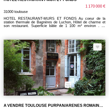
1 170 000 €
31000 toulouse
HOTEL RESTAURANT-MURS ET FONDS Au coeur de la
station thermale de Bagnères de Luchon, Hôtel de charme et
son restaurant. Superficie bâtie de 1 100 m² environ . 30
chambres de 10 à 20 m² Partie restaurant environ 110 m² plus
réserve. Jardin 300 m² avec terrasse. Logement de fonction de
100 m² environ. CA entre 2025 : 525 000 € . Affaire à
développer.
A VENDRE TOULOUSE PURPAN/ARENES ROMAINES - Local commercial 300m² - toutes activités - parkings