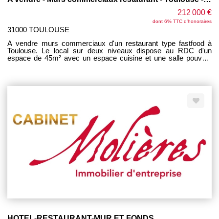
212 000 €
dont 6% TTC d'honoraires
31000 TOULOUSE
A vendre murs commerciaux d'un restaurant type fastfood à
Toulouse. Le local sur deux niveaux dispose au RDC d'un
espace de 45m² avec un espace cuisine et une salle pouvant
accueillir une vingtaine de clients. En sous-sol un espace
stockage équipé de deux chambres froides, une positive et une
négative. Le local est bien entretenu, des travaux ont été réalisé
il y a deux ans par l'exploitant du fonds de commerce. Vente
des murs uniquement avec l'achat du fonds de commerce au
prix de 78 000 euros FAI Appelez nous au 05 61 21 63 45 pour
plus de renseignements.
HOTEL-RESTAURANT-MUR ET FONDS