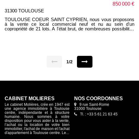
850 000 €
31300 TOULOUSE
TOULOUSE COEUR SAINT CYPRIEN, nous vous proposons
à la vente ce local commercial neuf et nu au sein d'un
copropriété de 21 lots. A l'état brut, de nombreuses possibilités
d'aménagement s'offrent à vous. Sur niveaux, il se compose
ainsi: - Au RDC, un plateau de 283m² avec son triple accès à la
cour de 35m² sans vis-à-vis - Un sous/sol de 192m² composé
de 3 pièces, accessible par le plateau du rdc. Arrivées d'eau au
rdc. Frais de notaire réduits à 2.5% Situé à 5 minutes à pieds du
métro Saint Cyprien. Idéal maison médicale et paramédicale,
cabinet d'architectes, notaires, centre de remise en forme, salle
1/2
de yoga, bureaux, activités tertiaires.
CABINET MOLIÈRES
NOS COORDONNES
Le cabinet Molières, crée en 1947 est
9 rue Saint-Rome
une agence immobilière à Toulouse
31000 Toulouse
centre, indépendante et à structure
Tl. : +33 5 61 21 63 45
humaine. Nous sommes à votre
disposition pour vous aider à la vente,
l’achat ou la location de votre bien
immobilier, l'achat de maison et l'achat
d'appartement à Toulouse centre. Le...