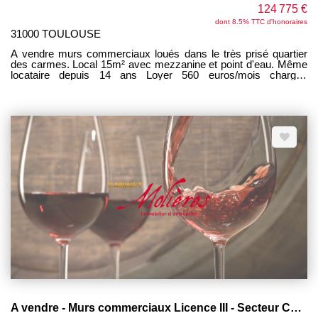
124 775 €
dont 8.5% TTC d'honoraires
31000 TOULOUSE
A vendre murs commerciaux loués dans le très prisé quartier
des carmes. Local 15m² avec mezzanine et point d'eau. Même
locataire depuis 14 ans Loyer 560 euros/mois charges
comprises Taxe foncière charge bailleur 440 euros/an TEOM 80
euros/an charge locataire
A vendre - Murs commerciaux Licence III - Secteur Carmes - 105 m²