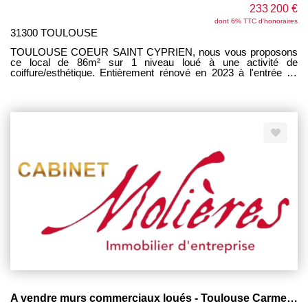
233 200 €
dont 6% TTC d'honoraires
31300 TOULOUSE
TOULOUSE COEUR SAINT CYPRIEN, nous vous proposons
ce local de 86m² sur 1 niveau loué à une activité de
coiffure/esthétique. Entièrement rénové en 2023 à l'entrée du
locataire. Composé d'une grande pièce en L de plus de 70m²,
d'une réserve/stocks de 12m² et d'un WC Bail 9ans courant
jusqu'en Décembre 2032 Loyer HC mensuel: 1300€ Charges
mensuelles: 60€ Taxe foncière à la charge du bailleur DPE
Vierge - Consommations Non Exploitables
A vendre murs commerciaux loués - Toulouse Carmes 15m²