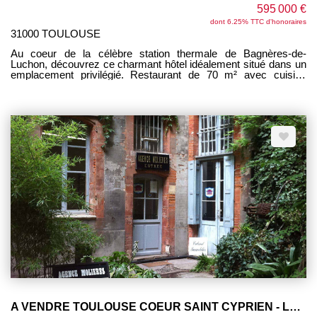
595 000 €
dont 6.25% TTC d'honoraires
31000 TOULOUSE
Au coeur de la célèbre station thermale de Bagnères-de-
Luchon, découvrez ce charmant hôtel idéalement situé dans un
emplacement privilégié. Restaurant de 70 m² avec cuisine
attenante 60 m² entièrement équipée. 24 chambres réparties sur
3 niveaux, d'une superficie allant de 12 à 20 m² avec salle d'eau.
17 chambres rénovées, les autres méritent un bon
rafraichissement. Appartement de fonction. Superficie totale de
800 m² environ. CA de 250 000 € à300 000 e suivant les
années. Idéal pour couple en reconversion.
A VENDRE TOULOUSE COEUR SAINT CYPRIEN - Local commercial 475m² sur 2 niveaux avec cour 35m²