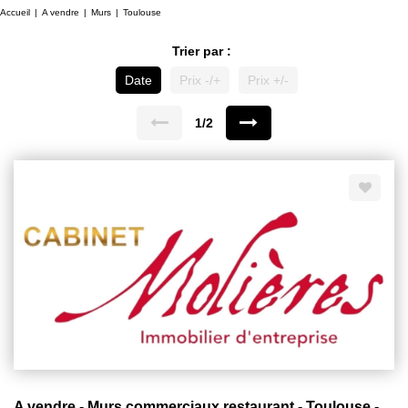
Accueil
A vendre
Murs
Toulouse
Trier par :
Date
Prix -/+
Prix +/-
1/2
A vendre - Murs commerciaux restaurant - Toulouse - 81m²