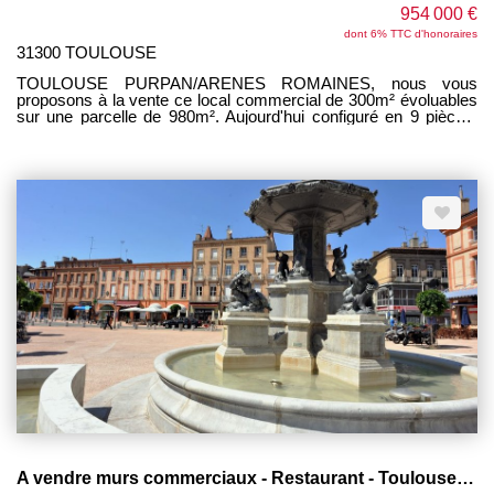
954 000 €
dont 6% TTC d'honoraires
31300 TOULOUSE
TOULOUSE PURPAN/ARENES ROMAINES, nous vous
proposons à la vente ce local commercial de 300m² évoluables
sur une parcelle de 980m². Aujourd'hui configuré en 9 pièces,
telles que suit: 6 bureaux (d'une superficie d'environ 70m²), 1
grand espace atelier et un vaste espace de stockage (totalisant
230m²). Sanitaires (douche, WC), espace cuisine. Le tout est
bien entendu modulable en fonction de votre projet d'exploitation.
HSP allant de 3.30m minimum à 5.5m. Le local est triphasé.
Dalle béton et parquet. Bardage métallique. Couverture
charpente bois. Toutes activités possibles: métiers de bouche,
commerces alimentaires, cabinet médical et autres. Les
anciennes activités ont été notamment de la boulangerie
industrielle. 20 places de parkings (15 à l'avant, 5 à l'arrière).
POSSIBILITE DE LOCATION A 3000€ HT/HC PAR MOIS
Transports en commun à proximité immédiate (arrêt de tram à
100m, futur ligne métro C à 500m) N'hésitez pas à nous
contacter pour de plus amples information et organiser une
visite
A vendre murs commerciaux - Restaurant - Toulouse Saint-Cyprien - 100m²