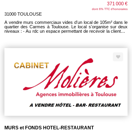
371 000 €
dont 6% TTC d'honoraires
31000 TOULOUSE
A vendre murs commerciaux vides d'un local de 105m² dans le
quartier des Carmes à Toulouse. Le local s'organise sur deux
niveaux : - Au rdc un espace permettant de recevoir la clientèle,
une cuisine SANS EXTRACTION, ouverte sur la salle et des
WC. - Au sous-sol une salle ainsi qu'un grand espace de
stockage - Un droit de terrasse de 15 couverts peut être mis en
place selon conditions de l'activité Activités possibles : tous
commerces hors nuisances sonores, olfactives et cuisson.
Potentiel salon de thé, bar à tapas, épicerie, alimentaire,... Le
Local est vide depuis fin juillet : Ancien loyer 1880 euros/mois
HC/HT Provisions pour charges : 120 €/mois Taxe foncière :
2000 €/an Le précèdent locataire bénéficié d'une licence III.
MURS et FONDS HOTEL-RESTAURANT