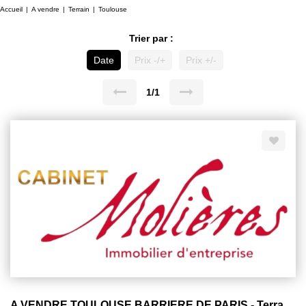
Accueil
A vendre
Terrain
Toulouse
Trier par :
Date
Prix -/+
Prix +/-
1/1
A VENDRE TOULOUSE BARRIERE DE PARIS - Terrain avec garage/hangar à fort potentiel