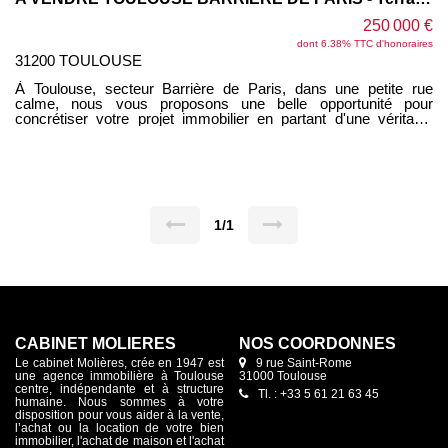
250 000 €
dont 6.38% TTC d'honoraires
31200 TOULOUSE
À Toulouse, secteur Barrière de Paris, dans une petite rue
calme, nous vous proposons une belle opportunité pour
concrétiser votre projet immobilier en partant d'une véritable
page blanche. Vous habitez déjà le quartier ou souhaitez vous y
installer ? Venez découvrir ce terrain constructible de 215 m²,
actuellement doté d'un garage/hangar d'environ 60 m² avec une
hauteur sous faîtage de 5 m. Plusieurs possibilités s'offrent à
vous : transformation du bâti existant avec un potentiel d'environ
300 m² de surface développée sur un étage et demi, ou
démolition pour reconstruire selon vos envies et votre projet.
1/1
COS : 50. Un bien particulièrement intéressant pour les
amateurs de rénovation complète ou pour un projet sur mesure.
Le métro Barrière de Paris se situe à seulement 5 minutes à
pied, et toutes les commodités (commerces, écoles, crèches,
pharmacie, etc.) sont accessibles à proximité immédiate.
N'hésitez pas à nous contacter pour venir découvrir ce bien sur
place et imaginer votre futur chez-vous.
CABINET MOLIÈRES
NOS COORDONNES
Le cabinet Molières, crée en 1947 est
9 rue Saint-Rome
une agence immobilière à Toulouse
31000 Toulouse
centre, indépendante et à structure
Tl. : +33 5 61 21 63 45
humaine. Nous sommes à votre
disposition pour vous aider à la vente,
l’achat ou la location de votre bien
immobilier, l'achat de maison et l'achat