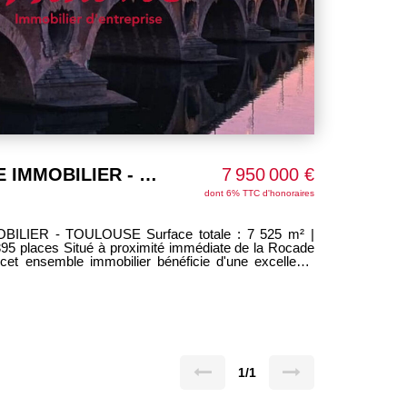
À VENDRE ENSEMBLE IMMOBILIER - TOULOUSE
7 950 000 €
dont 6% TTC d'honoraires
mmédiate de la Rocade
cet ensemble immobilier bénéficie d'une excellente
ents (dont un indépendant) :
aux d'activité ou stockage Bâtiment 1 : 1500 m²
m² - Surface intérieure
vation clé en main possible - Extension possible :
ire de parking - Infrastructure de qualité
 soignés - Sécurité renforcée : site clos, portail
n site fonctionnel, sécurisé et
industrielles, logistiques ou tertiaires.
1/1