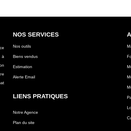
NOS SERVICES
A
Nos outils
Ma
ce
 à
Biens vendus
F
on
Estimation
M
tre
Alerte Email
Mu
at
Mu
LIENS PRATIQUES
Pa
Lo
Notre Agence
Ca
Plan du site