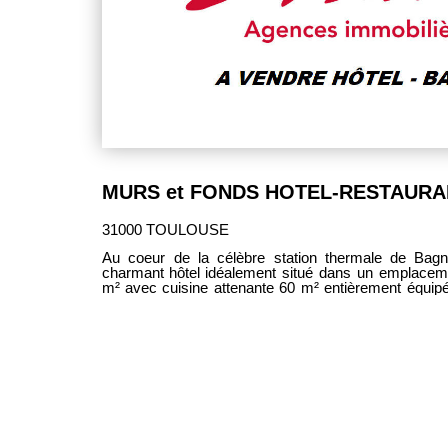
MURS et FONDS HOTEL-RESTAURA
31000 TOULOUSE
Au coeur de la célèbre station thermale de Bag
charmant hôtel idéalement situé dans un emplacement privilégié. Restaurant de 70
m² avec cuisine attenante 60 m² entièrement équipée. 24 chambres réparties sur 3
niveaux, d'une superficie allant de 12 à 20 m² avec sall
rénovées, les autres méritent un bon rafraichisse
Superficie totale de 800 m² environ. CA de 250 000 € à300 000 e suivant les années.
Idéal pour couple en reconversion.