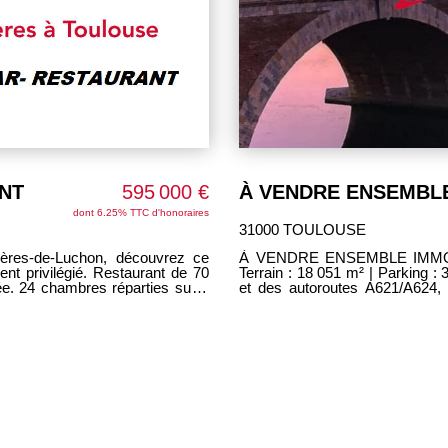
NT
595 000 €
dont 6.25% TTC d'honoraires
31000 TOULOUSE
nères-de-Luchon, découvrez ce
À VENDRE ENSEMBLE IMMOBILIER - TOULOUSE Surface totale : 7 525 m² |
Terrain : 18 051 m² | Parking : 395 places Situé à proximité i
et des autoroutes A621/A624, 
e d'eau. 17 chambres
accessibilité et d'un emplacement stratégique. - 4 bâtim
ment. Appartement de fonction.
aménagement possible en loc
Bâtiment 2 : 1085 m² Bâtiment 3 : 3470 m² Bâtiment 4 : 4470 
adaptable : réaménagement/réno
600 m² supplémentaires constructibles sur l'a
: voirie lourde, espaces verts
électrique, barrière levante, gardiennage 24h/24 U
évolutif, idéal pour vos activités 