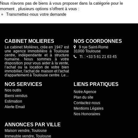
Nous n'avons pas de biens à vous proposer dans la catégorie pour le
moment , plusieurs options s'offrent à vous :
Transmettez-nous votre demande
CABINET MOLIÈRES
NOS COORDONNES
Le cabinet Molières, crée en 1947 est
9 rue Saint-Rome
une agence immobilière à Toulouse
31000 Toulouse
centre, indépendante et à structure
Tl. : +33 5 61 21 63 45
humaine. Nous sommes à votre
disposition pour vous aider à la vente,
l’achat ou la location de votre bien
immobilier, l'achat de maison et l'achat
d'appartement à Toulouse centre. Le...
NOS SERVICES
LIENS PRATIQUES
Nos outils
Notre Agence
Biens vendus
Plan du site
Estimation
Contactez-nous
Alerte Email
Mentions Légales
Nos Honoraires
ANNONCES PAR VILLE
Maison vendre, Toulouse
Immeuble vendre, Toulouse