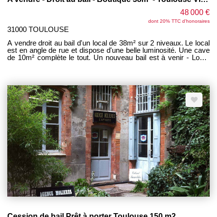
48 000 €
dont 20% TTC d'honoraires
31000 TOULOUSE
A vendre droit au bail d'un local de 38m² sur 2 niveaux. Le local
est en angle de rue et dispose d'une belle luminosité. Une cave
de 10m² complète le tout. Un nouveau bail est à venir - Loyer
1100 euros/mois charges comprises - Une revalorisation du
loyer est à prévoir dans le cadre du renouvellement du bail. Des
travaux de rafraichissement sont à prévoir pour adapter le lieu à
votre activité. Possibilité de faire une activité de petite
restauration sans cuisson.
Cession de bail Prêt à porter Toulouse 150 m2