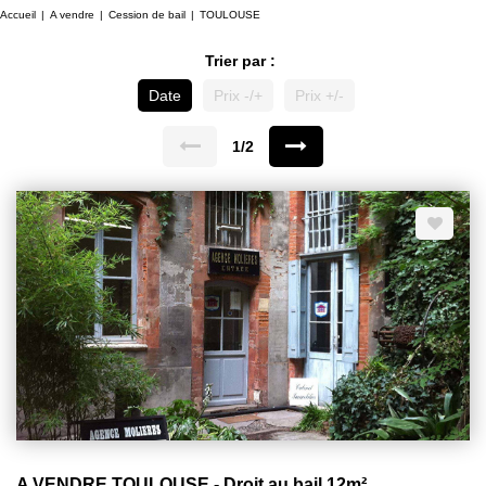
Accueil
A vendre
Cession de bail
TOULOUSE
Trier par :
Date
Prix -/+
Prix +/-
1/2
A VENDRE TOULOUSE - Droit au bail 12m²