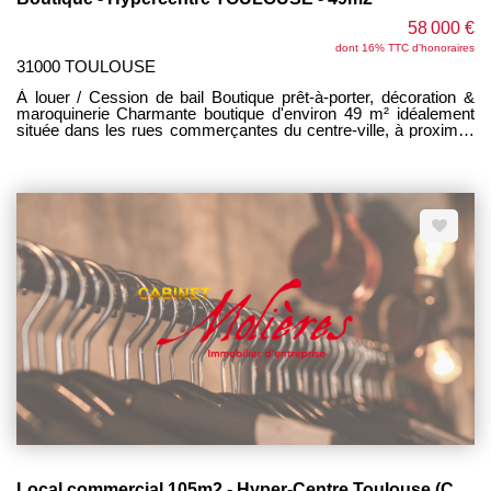
58 000 €
dont 16% TTC d'honoraires
31000 TOULOUSE
À louer / Cession de bail Boutique prêt-à-porter, décoration &
maroquinerie Charmante boutique d'environ 49 m² idéalement
située dans les rues commerçantes du centre-ville, à proximité
immédiate d'Esquirol. Le local se compose : - d'un espace de
vente de 49 m² en rez-de-chaussée, - d'une cave exploitée
d'environ 30 m² offrant un espace de stockage complémentaire.
Emplacement recherché avec belle visibilité et fort passage
piéton. Loyer mensuel : 3 060€ HT/HC Charges 180 €/mois dont
TF
Local commercial 105m2 - Hyper-Centre Toulouse (Capitole)