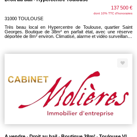
137 500 €
dont 10% TTC d'honoraires
31000 TOULOUSE
Très beau local en Hypercentre de Toulouse, quartier Saint
Georges. Boutique de 38m² en parfait état, avec une réserve
déportée de 8m² environ. Climatisé, alarme et vidéo surveillance
en place. Protégé par un rideau métallique. Aucun travaux à
prévoir. Loyer : 2100€ CC. Emplacement premium! Idéal pour
toute activité de prêt à porter, bijouterie, esthétique, accessoires,
coiffure, concept store, équipement de la personne ou de la
maison, ... A saisir absolument!
A vendre - Droit au bail - Boutique 38m² - Toulouse VICTOR HUGO