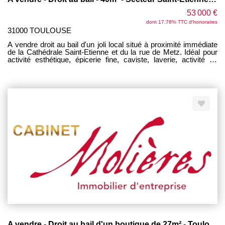
53 000 €
dont 17.78% TTC d'honoraires
31000 TOULOUSE
A vendre droit au bail d'un joli local situé à proximité immédiate
de la Cathédrale Saint-Etienne et du la rue de Metz. Idéal pour
activité esthétique, épicerie fine, caviste, laverie, activité de
service, ... Loyer 859 euros/mois charges comprises Bail récent
Belle opportunité à saisir !
A vendre - Droit au bail d'un boutique de 27m² - Toulouse - Esquirol