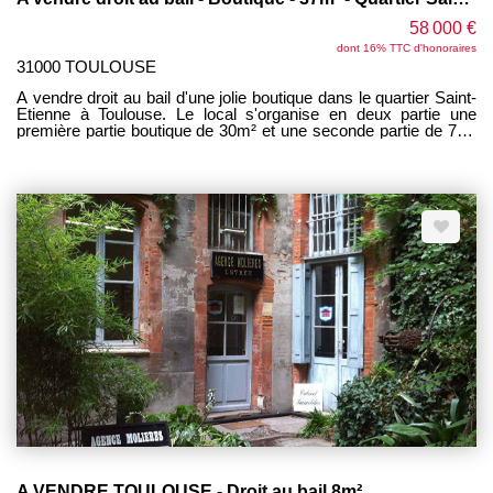
58 000 €
dont 16% TTC d'honoraires
31000 TOULOUSE
A vendre droit au bail d'une jolie boutique dans le quartier Saint-
Etienne à Toulouse. Le local s'organise en deux partie une
première partie boutique de 30m² et une seconde partie de 7m²
servant de réserve, WC et point d'eau Beau linéaire vitrine de
6m Une grande cave de 30m² ainsi qu'une place de
stationnement complètent le tout. Loyer 7000 euros/trimestre
Provision sur charges 300 euros/trimestre
A VENDRE TOULOUSE - Droit au bail 8m²