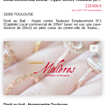
110 000 €
dont 10% TTC d'honoraires
31000 TOULOUSE
Droit au Bail - Hyper centre Toulouse Emplacement N°1
(Capitole) Local commercial de 105m² (avec en sus une cave-
réserve de 25m2) en plein coeur du centre-ville de Toulouse,
dans une rue de flux et un environnement commerçant attractif.
Sa situation centrale est idéale pour développer une activité de
commerce ou de service sans nuisances. Le local, de plain-
pied, dispose d'un linéaire vitrine d'environ 4 mètres, offrant une
exposition directe sur la rue. Sa hauteur sous plafond de 3,9 m
confère un volume agréable et modulable selon les besoins
d'aménagement. Loyer : 2.150€ HC/HT Le bail commercial
3/6/9 autorise les activités sans nuisances, à l'exclusion de la
restauration.
Droit au bail - Hypercentre Toulouse