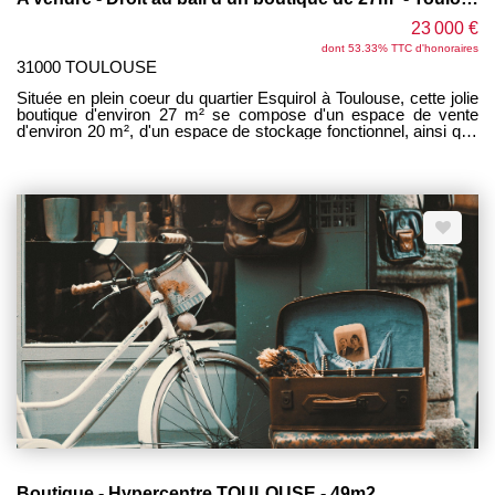
23 000 €
dont 53.33% TTC d'honoraires
31000 TOULOUSE
Située en plein coeur du quartier Esquirol à Toulouse, cette jolie
boutique d'environ 27 m² se compose d'un espace de vente
d'environ 20 m², d'un espace de stockage fonctionnel, ainsi que
d'un coin WC avec point d'eau. Belle hauteur sous plafond -
Aucun travaux n'est à prévoir, prêt à être exploité
immédiatement. Ce bien convient parfaitement à de
nombreuses activités : prêt-à-porter, chaussures, décoration,
fleurs, esthétique ou encore petite restauration sans cuisson et
sans nuisances (type glacier, vente de boissons, ...). Loyer
mensuel 1 196 € charges comprises (incluant la taxe foncière)
Un nouveau bail commercial sera établi.
Boutique - Hypercentre TOULOUSE - 49m2