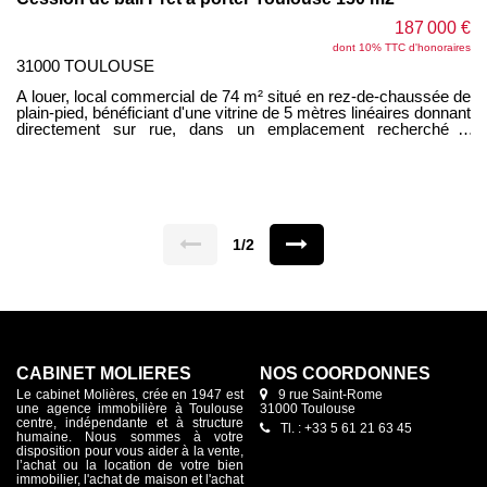
187 000 €
dont 10% TTC d'honoraires
31000 TOULOUSE
A louer, local commercial de 74 m² situé en rez-de-chaussée de
plain-pied, bénéficiant d'une vitrine de 5 mètres linéaires donnant
directement sur rue, dans un emplacement recherché à
proximité immédiate de la Place du Capitole. Le local est en
superbe état. Il se compose d'un espace principal lumineux
ainsi que d'une belle réserve à l'arrière, idéale pour le stockage
ou un espace complémentaire. Caractéristiques : Surface de 74
m² Rez-de-chaussée de plain-pied Vitrine de 5 mètres linéaires
sur rue Belle réserve à l'arrière Emplacement idéal et forte
visibilité Toutes activités possibles sauf activités générant des
1/2
nuisances Conditions financières : Loyer de 2 380 € HC Pas de
TVA
CABINET MOLIÈRES
NOS COORDONNES
Le cabinet Molières, crée en 1947 est
9 rue Saint-Rome
une agence immobilière à Toulouse
31000 Toulouse
centre, indépendante et à structure
Tl. : +33 5 61 21 63 45
humaine. Nous sommes à votre
disposition pour vous aider à la vente,
l’achat ou la location de votre bien
immobilier, l'achat de maison et l'achat