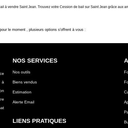
bail à vendre Saint Jean. Trouvez votre Cession de bail sur Saint Jean grâce aux 
our le moment , plusieurs options s'offrent à vous :
NOS SERVICES
A
Nos outils
F
ce
 à
Biens vendus
F
on
Estimation
Ca
tre
Alerte Email
Ap
at
Pa
LIENS PRATIQUES
Bu