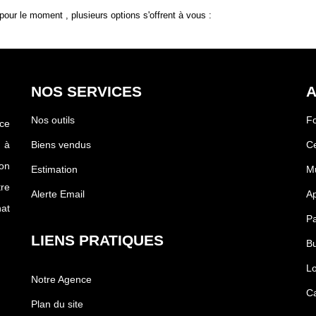
our le moment , plusieurs options s'offrent à vous :
NOS SERVICES
A
Nos outils
Fo
ce
 à
Biens vendus
Ce
on
Estimation
Mu
tre
Alerte Email
Ap
at
Pa
LIENS PRATIQUES
Bu
Lo
Notre Agence
Ca
Plan du site