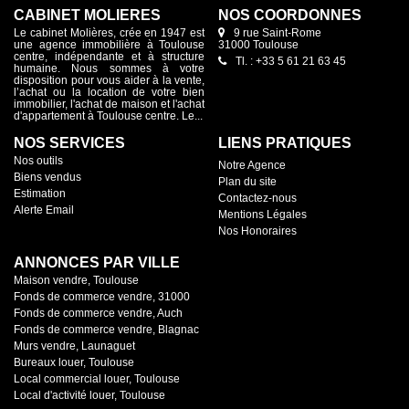
CABINET MOLIÈRES
NOS COORDONNES
Le cabinet Molières, crée en 1947 est
9 rue Saint-Rome
une agence immobilière à Toulouse
31000 Toulouse
centre, indépendante et à structure
Tl. : +33 5 61 21 63 45
humaine. Nous sommes à votre
disposition pour vous aider à la vente,
l’achat ou la location de votre bien
immobilier, l'achat de maison et l'achat
d'appartement à Toulouse centre. Le...
NOS SERVICES
LIENS PRATIQUES
Nos outils
Notre Agence
Biens vendus
Plan du site
Estimation
Contactez-nous
Alerte Email
Mentions Légales
Nos Honoraires
ANNONCES PAR VILLE
Maison vendre, Toulouse
Fonds de commerce vendre, 31000
Fonds de commerce vendre, Auch
Fonds de commerce vendre, Blagnac
Murs vendre, Launaguet
Bureaux louer, Toulouse
Local commercial louer, Toulouse
Local d'activité louer, Toulouse