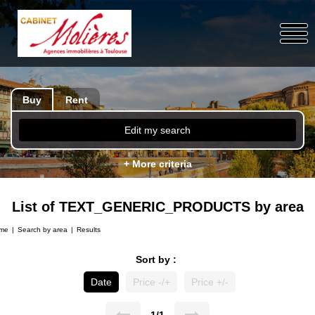
Buy
Rent
Edit my search
+ More criteria
List of TEXT_GENERIC_PRODUCTS by area
me
Search by area
Results
Sort by :
Date
Price -/+
Price +/-