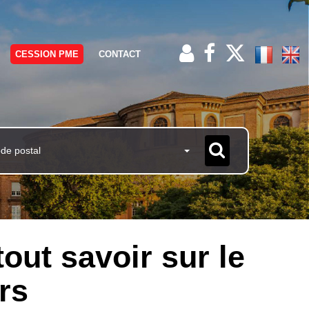
CESSION PME
CONTACT
ode postal
out savoir sur le
rs