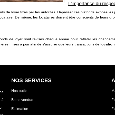
L'importance du respec
afonds de loyer fixés par les autorités. Dépasser ces plafonds expose le
cataire. De même, les locataires doivent être conscients de leurs droit
s de loyer sont révisés chaque année pour refléter les changements
nières mises à jour afin de s'assurer que leurs transactions de
locatio
NOS SERVICES
A
Nos outils
Ma
ce
 à
Biens vendus
F
on
Estimation
Fo