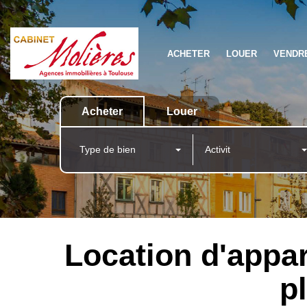
ACHETER
LOUER
VENDR
Acheter
Louer
Type de bien
Activit
Location d'appar
p