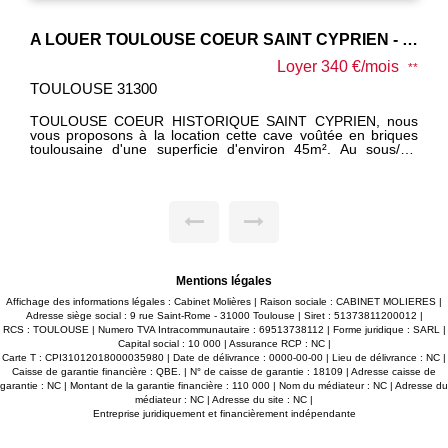
A LOUER TOULOUSE COEUR SAINT CYPRIEN - Cave toulousaine voûtée 45m²
Loyer 340 €/mois
**
TOULOUSE 31300
TOULOUSE COEUR HISTORIQUE SAINT CYPRIEN, nous
vous proposons à la location cette cave voûtée en briques
toulousaine d'une superficie d'environ 45m². Au sous/sol
d'une petite copropriété de 7 lots dont 5 d'habitation, cette
cave possède 3 ouvertures extérieures permettant une
parfaite ventilation. Sol terre battue. Idéale stockage. Produit
très rare sur le marché. N'hésitez pas à nous contacter pour
une visite.
Mentions légales
Affichage des informations légales : Cabinet Molières | Raison sociale : CABINET MOLIERES |
Adresse siège social : 9 rue Saint-Rome - 31000 Toulouse | Siret : 51373811200012 |
RCS : TOULOUSE | Numero TVA Intracommunautaire : 69513738112 | Forme juridique : SARL |
Capital social : 10 000 | Assurance RCP : NC |
Carte T : CPI31012018000035980 | Date de délivrance : 0000-00-00 | Lieu de délivrance : NC |
Caisse de garantie financière : QBE. | N° de caisse de garantie : 18109 | Adresse caisse de
garantie : NC | Montant de la garantie financière : 110 000 | Nom du médiateur : NC | Adresse du
médiateur : NC | Adresse du site : NC |
Entreprise juridiquement et financièrement indépendante