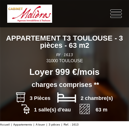
APPARTEMENT T3 TOULOUSE - 3
pièces - 63 m2
Rf : 1613
31000 TOULOUSE
Loyer 999 €/mois
charges comprises **
3 Pièces
2 chambre(s)
1 salle(s) d'eau
63 m
Accueil
Appartements
A louer
3 pièces
Ref. : 1613