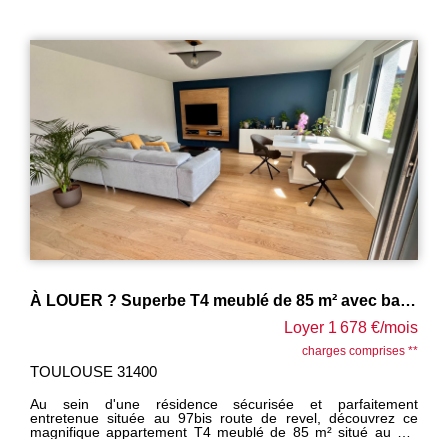
standing, ce bien offre des prestations de qualité et une
luminosité exceptionnelle. Il se compose d'une vaste pièce
de vie d'environ 40 m², très lumineuse - Une grande cuisine
neuve, équipée d'un plan de travail, plaque électrique, hotte,
four et emplacement pour lave-vaisselle - Deux chambres
avec placards - Une salle d'eau neuve avec douche et
emplacement pour lave-linge - Climatisation installée Une
coursive desservant les différentes pièces et donnant accès
à une agréable terrasse Fin des travaux prévue fin février -
Visites possibles dès à présent Loyer mensuel : 2 070€ (dont
70 € de charges locatives) Dépôt de garantie : 2 000€
Honoraires locataire : 1 560€, dont 360 € pour l'état des lieux
À LOUER ? Superbe T4 meublé de 85 m² avec balcon et parking
Loyer 1 678 €/mois
charges comprises **
TOULOUSE 31400
Au sein d'une résidence sécurisée et parfaitement
entretenue située au 97bis route de revel, découvrez ce
magnifique appartement T4 meublé de 85 m² situé au 1er
étage, offrant des prestations de qualité, une belle luminosité