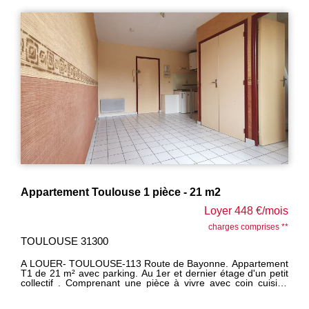
également 2 chambres dont 1 avec placard. La salle d'eau
est rénovée et équipée du branchement pour une machine à
laver. Les WC sont séparés. Double vitrage. Un cellier vient
compléter le bien.
Appartement Toulouse 1 pièce - 21 m2
Loyer 448 €/mois
charges comprises **
TOULOUSE 31300
A LOUER- TOULOUSE-113 Route de Bayonne. Appartement
T1 de 21 m² avec parking. Au 1er et dernier étage d'un petit
collectif . Comprenant une pièce à vivre avec coin cuisine
équipée, salle d'eau avec wc. Une place de parking aérien.
Disponible fin Juin 2025