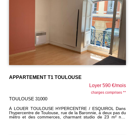
APPARTEMENT T1 TOULOUSE
Loyer 590 €/mois
charges comprises **
TOULOUSE 31000
À LOUER TOULOUSE HYPERCENTRE / ESQUIROL Dans
l'hypercentre de Toulouse, rue de la Baronnie, à deux pas du
métro et des commerces, charmant studio de 23 m² non
meublé situé au 1er étage d'un petit immeuble ancien
sécurisé. Il se compose d'une pièce principale avec coin
cuisine, ainsi que d'une salle d'eau avec WC. Disponible