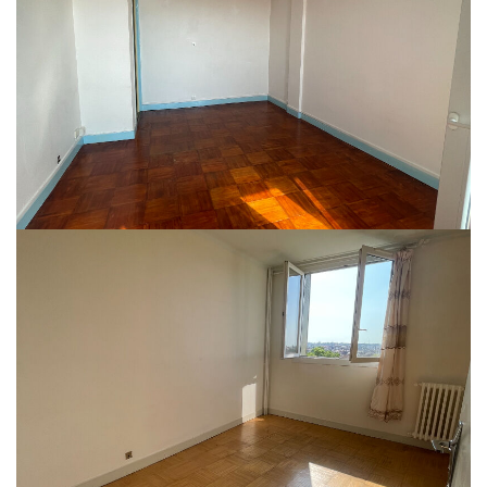
Toulouse à louer T3 non meublé de 63m² dans le centre ville proche de la
fac de droit, au 1 boulevard Armand Duportal, l'appartement est composé
d'un séjour donnant sur un balcon, une cuisine séparée (non équipée), deux
chambres et une salle d'eau, au 11ème étage (avec ascenseur) avec une
superbe vue dégagée et sans vis à vis, lumineux. Chauffage collectif, eau
froide et ordures ménagères compris dans les charges. Colocation acceptée.
Libre immédiatement
Loyer : 835€ + 164.20€ comprenant l'eau, chauffage et l'entretien des
communs
Dépôt de garantie : 835€
Honoraires de locataire : 819€
Nos honoraires
Partager :