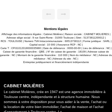
et un environnement particulièrement calme. L'entrée
dispose d'un grand placard de rangement et mène à une
agréable pièce de vie lumineuse avec une cuisine ouverte
entièrement équipée comprenant notamment un four, un
micro-ondes, un lave-vaisselle et de nombreux rangements.
Le mobilier, soigneusement sélectionné, apporte confort et
modernité à l'ensemble; L'espace nuit se compose de trois
chambres, toutes équipées de placards, dont une avec un
Mentions légales
dressing. Vous bénéficierez également d'une spacieuse salle
d'eau avec une grande douche, d'un lave-linge avec la
Affichage des informations légales : Cabinet Molières | Raison sociale : CABINET MOLIERES |
possibilité d'installer un sèche-linge au-dessus, ainsi que de
Adresse siège social : 9 rue Saint-Rome - 31000 Toulouse | Siret : 51373811200012 |
toilettes indépendantes. Pour un confort optimal tout au long
RCS : TOULOUSE | Numero TVA Intracommunautaire : 69513738112 | Forme juridique : SARL |
de l'année, l'appartement est équipé de la climatisation. Vous
Capital social : 10 000 | Assurance RCP : NC |
profiterez également d'un agréable balcon au calme, idéal
Carte T : CPI31012018000035980 | Date de délivrance : 0000-00-00 | Lieu de délivrance : NC |
pour vos moments de détente, ainsi que d'une place de
Caisse de garantie financière : QBE. | N° de caisse de garantie : 18109 | Adresse caisse de
parking privative. Cet appartement réunit tous les critères
garantie : NC | Montant de la garantie financière : 110 000 | Nom du médiateur : NC | Adresse du
recherchés : un environnement paisible, des prestations
médiateur : NC | Adresse du site : NC |
soignées, une résidence sécurisée et un ameublement de
Entreprise juridiquement et financièrement indépendante
qualité, le tout à proximité des commodités et des principaux
axes de circulation. Disponible à partir de fin août. mais
visites possibles La colocation est acceptée. N'hésitez pas à
nous contacter pour obtenir davantage de renseignements
ou organiser une visite.
CABINET MOLIÈRES
Le cabinet Molières, crée en 1947 est une agence immobilière à
Toulouse centre, indépendante et à structure humaine. Nous
sommes à votre disposition pour vous aider à la vente, l’achat ou
la location de votre bien immobilier, l'achat de maison et l'achat
d'appartement à Toulouse centre. Le...