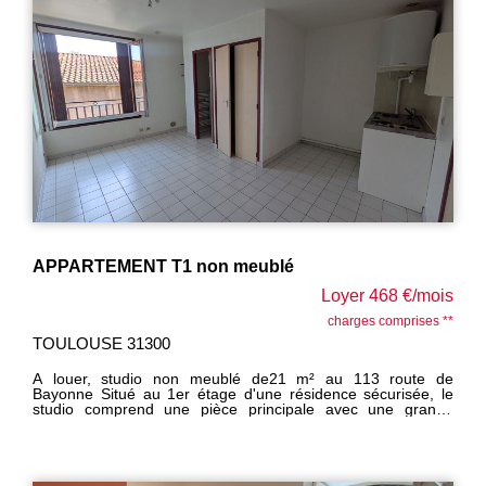
APPARTEMENT T1 non meublé
Loyer 468 €/mois
charges comprises **
TOULOUSE 31300
A louer, studio non meublé de21 m² au 113 route de
Bayonne Situé au 1er étage d'une résidence sécurisée, le
studio comprend une pièce principale avec une grande
fenêtre double vitrage, un placard avec coin cuisine 2 feux
de cuisson et un frigo TOP, une salle d'eau renovée avec
douche et WC. Une place de parking privative vient
compléter le bien. Libre immédiatement