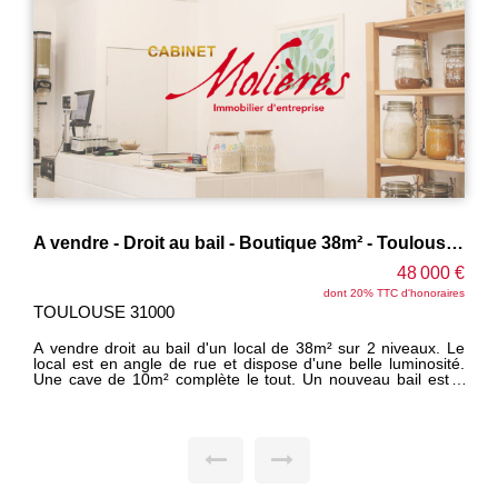
A vendre - Droit au bail - Boutique 38m² - Toulouse VICTOR HUGO
48 000 €
5
 TTC d'honoraires
dont 17.78% TTC d
TOULOUSE 31000
2 niveaux. Le
A vendre droit au bail d'un joli local situé à p
e luminosité.
immédiate de la Cathédrale Saint-Etienne et du l
Metz. Idéal pour activité esthétique, épicerie fine, caviste,
prises - Une
laverie, activité de service, ... Loyer 859 euros/mois charges
 le cadre du
comprises Bail récent Belle opportunité à saisir !
Possibilité de
sson.