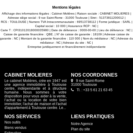
Mentions légales
Affichage des informations légales : Cabinet Molières | Raison sociale : CABINET MOLIERES |
Adresse siège social : 9 rue Saint-Rome - 31000 Toulouse | Siret : 51373811200012 |
RCS : TOULOUSE | Numero TVA Intracommunautaire : 69513738112 | Forme juridique : SARL |
Capital social : 10 000 | Assurance RCP : NC |
Carte T : CPI31012018000035980 | Date de délivrance : 0000-00-00 | Lieu de délivrance : NC |
Caisse de garantie financière : QBE. | N° de caisse de garantie : 18109 | Adresse caisse de
garantie : NC | Montant de la garantie financière : 110 000 | Nom du médiateur : NC | Adresse du
médiateur : NC | Adresse du site : NC |
Entreprise juridiquement et financièrement indépendante
CABINET MOLIÈRES
NOS COORDONNES
Le cabinet Molières, crée en 1947 est
9 rue Saint-Rome
une agence immobilière à Toulouse
31000 Toulouse
centre, indépendante et à structure
Tl. : +33 5 61 21 63 45
humaine. Nous sommes à votre
disposition pour vous aider à la vente,
l’achat ou la location de votre bien
immobilier, l'achat de maison et l'achat
d'appartement à Toulouse centre. Le...
NOS SERVICES
LIENS PRATIQUES
Nos outils
Notre Agence
Biens vendus
Plan du site