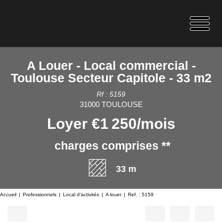
A Louer - Local commercial -
Toulouse Secteur Capitole - 33 m2
Rf : 5159
31000 TOULOUSE
Loyer €1 250/mois
charges comprises **
33 m
Accueil
Professionnels
Local d'activités
A louer
Ref. : 5159