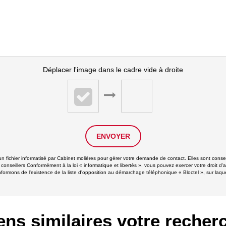
Déplacer l'image dans le cadre vide à droite
ENVOYER
 un fichier informatisé par Cabinet molières pour gérer votre demande de contact. Elles sont conser
 conseillers Conformément à la loi « informatique et libertés », vous pouvez exercer votre droit d'
rmons de l'existence de la liste d'opposition au démarchage téléphonique « Bloctel », sur laquel
ens similaires votre recher