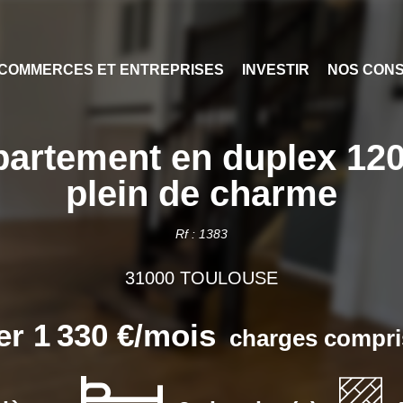
E
COMMERCES ET ENTREPRISES
INVESTIR
NOS CONSEILS
partement en duplex 120
plein de charme
Rf : 1383
31000 TOULOUSE
er 1 330 €/mois
charges compri