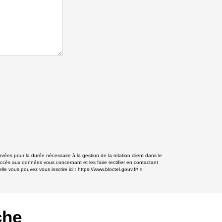
vées pour la durée nécessaire à la gestion de la relation client dans le
accès aux données vous concernant et les faire rectifier en contactant
le vous pouvez vous inscrire ici :
https://www.bloctel.gouv.fr/
»
che