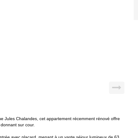
rue Jules Chalandes, cet appartement récemment rénové offre
donnant sur cour.
entrée avec placard, menant à un vaste séjour lumineux de 63