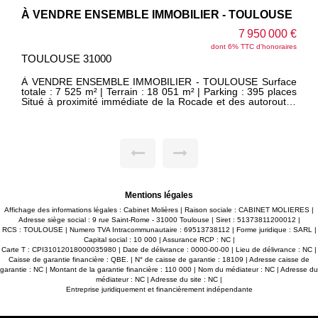
À VENDRE ENSEMBLE IMMOBILIER - TOULOUSE
7 950 000 €
dont 6% TTC d'honoraires
TOULOUSE 31000
À VENDRE ENSEMBLE IMMOBILIER - TOULOUSE Surface
totale : 7 525 m² | Terrain : 18 051 m² | Parking : 395 places
Situé à proximité immédiate de la Rocade et des autoroutes
A621/A624, cet ensemble immobilier bénéficie d'une
excellente accessibilité et d'un emplacement stratégique. - 4
bâtiments (dont un indépendant) : aménagement possible en
locaux d'activité ou stockage Bâtiment 1 : 1500 m² Bâtiment
2 : 1085 m² Bâtiment 3 : 3470 m² Bâtiment 4 : 4470 m² -
Surface intérieure adaptable : réaménagement/rénovation
clé en main possible - Extension possible : 600 m²
supplémentaires constructibles sur l'aire de parking -
Infrastructure de qualité : voirie lourde, espaces verts
Mentions légales
soignés - Sécurité renforcée : site clos, portail électrique,
barrière levante, gardiennage 24h/24 Un site fonctionnel,
Affichage des informations légales : Cabinet Molières | Raison sociale : CABINET MOLIERES |
sécurisé et évolutif, idéal pour vos activités industrielles,
Adresse siège social : 9 rue Saint-Rome - 31000 Toulouse | Siret : 51373811200012 |
logistiques ou tertiaires.
RCS : TOULOUSE | Numero TVA Intracommunautaire : 69513738112 | Forme juridique : SARL |
Capital social : 10 000 | Assurance RCP : NC |
Carte T : CPI31012018000035980 | Date de délivrance : 0000-00-00 | Lieu de délivrance : NC |
Caisse de garantie financière : QBE. | N° de caisse de garantie : 18109 | Adresse caisse de
garantie : NC | Montant de la garantie financière : 110 000 | Nom du médiateur : NC | Adresse du
médiateur : NC | Adresse du site : NC |
Entreprise juridiquement et financièrement indépendante