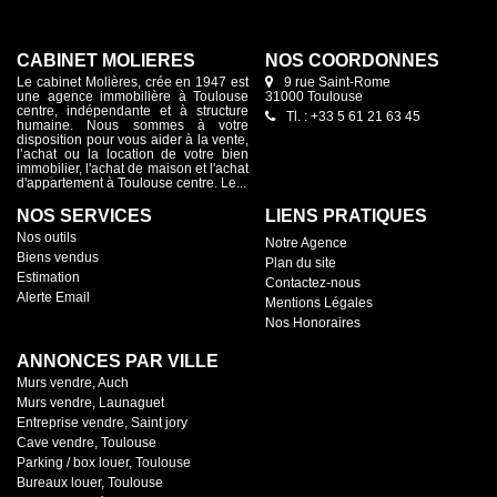
CABINET MOLIÈRES
NOS COORDONNES
Le cabinet Molières, crée en 1947 est
9 rue Saint-Rome
une agence immobilière à Toulouse
31000 Toulouse
centre, indépendante et à structure
Tl. : +33 5 61 21 63 45
humaine. Nous sommes à votre
disposition pour vous aider à la vente,
l’achat ou la location de votre bien
immobilier, l'achat de maison et l'achat
d'appartement à Toulouse centre. Le...
NOS SERVICES
LIENS PRATIQUES
Nos outils
Notre Agence
Biens vendus
Plan du site
Estimation
Contactez-nous
Alerte Email
Mentions Légales
Nos Honoraires
ANNONCES PAR VILLE
Murs vendre, Auch
Murs vendre, Launaguet
Entreprise vendre, Saint jory
Cave vendre, Toulouse
Parking / box louer, Toulouse
Bureaux louer, Toulouse