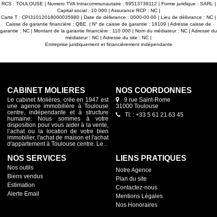
ciaux, entreprises de services,
RCS : TOULOUSE | Numero TVA Intracommunautaire : 69513738112 | Forme juridique : SARL |
institutions recherchant une
Capital social : 10 000 | Assurance RCP : NC |
er 300 € /an/m²
Carte T : CPI31012018000035980 | Date de délivrance : 0000-00-00 | Lieu de délivrance : NC |
Caisse de garantie financière : QBE. | N° de caisse de garantie : 18109 | Adresse caisse de
r.
garantie : NC | Montant de la garantie financière : 110 000 | Nom du médiateur : NC | Adresse du
médiateur : NC | Adresse du site : NC |
Entreprise juridiquement et financièrement indépendante
CABINET MOLIÈRES
NOS COORDONNES
Le cabinet Molières, crée en 1947 est
9 rue Saint-Rome
une agence immobilière à Toulouse
31000 Toulouse
centre, indépendante et à structure
Tl. : +33 5 61 21 63 45
humaine. Nous sommes à votre
disposition pour vous aider à la vente,
l’achat ou la location de votre bien
immobilier, l'achat de maison et l'achat
d'appartement à Toulouse centre. Le...
NOS SERVICES
LIENS PRATIQUES
Nos outils
Notre Agence
Biens vendus
Plan du site
Estimation
Contactez-nous
Alerte Email
Mentions Légales
Nos Honoraires