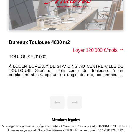
 m2
Loyer 120 000 €/mois
**
TOULOUSE 31400
ANDING AU CENTRE-VILLE DE
À louer bureau de 13 m² situ
n angle de rue, cet immeuble
professionnel secteur Pont de
ité exceptionnelle et une qualité
immédiate de tous commerces. L'espace bénéficie d'u
 totale de 4
salle d'attente commune partag
ièrement aménagé en bureaux et
vue dégagée et d'un espace 
i qu'un rez-de-chaussée. Le rez-
configuration des lieux est idéal 
belles vitrines et d'une grande
patients dans un cadre calme et
our accueillir une activité avec
mensuel 390 € HC + 60 € de charges forfaitaires comprenant
e prestige. Les surfaces
eau et électricité. Honoraires d'agence 390 € HT à la prise à
1 000 m², permettant une grande
bail Dépôt de garantie deux mois de loyer Possibilité de louer
selon vos besoins. L'immeuble
un parking attenant pour 80€ Mensuel L'environ
90 places de stationnement
propice à l'activité libérale p
ce secteur. Les bureaux
Mentions légales
Disponibilité sous 1 mois
 lumineux, fonctionnels et
Affichage des informations légales : Cabinet Molières | Raison sociale : CABINET MOLIERES |
viendra
Adresse siège social : 9 rue Saint-Rome - 31000 Toulouse | Siret : 51373811200012 |