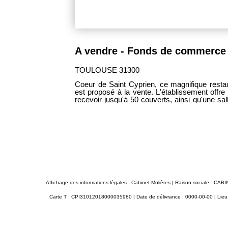
440 000 €
10% TTC d'honoraires
TOULOUSE 31300
centre Secteur
Coeur de Saint Cyprien, ce magnifique restaurant de 150 m² de plain-pied,
d'environ 120 m²
est proposé à la vente. L'établissement offre une superbe terrasse pouvant
 possibilité de
recevoir jusqu'à 50 couverts, ainsi qu'une sal
 street food ou
capacité de 60 couverts. La cuisine, entièrement équipée, dispose d'une
 500
extraction en toiture et d'une chambre froide
dans un très bon état et prêt à accuei
gastronomique. Loyer soumis à TVA Taxe foncière 150 euros/mois Provision
pour ch
Affichage des informations légales : Cabinet Molières | Raison sociale : 
Carte T : CPI31012018000035980 | Date de délivrance : 0000-00-00 | Lieu de 