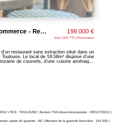
A vendre Fonds de commerce - Restauration froide/ Salon de thé - Quartier Saint Georges - 60 m2
198 000 €
dont 10% TTC d'honoraires
TOULOUSE 3
'un restaurant sans extraction situé dans un
A vendre fon
59.58m² dispose d'une
Carmes/Saint-Etienne à Toulous
quinzaine de couverts, d'une cuisine aménagée
s'organise s
Un four mixte permet de préparer une grande
accueillir 80/
extraction. A l'étage, le local dispose d'un espace de stockage/salle de
nt être étendue. Licence petite restauration.
pause et d'un
55.55euros/mois Charges 45 euros/mois
restaurant complète le tout. Extracti
an
811200012 | RCS : TOULOUSE | Numero TVA Intracommunautaire : 69513738112 |
esse caisse de garantie : NC | Montant de la garantie financière : 110 000 |