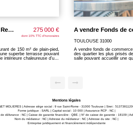
A vendre - Fonds de commerce Restaurant - Quartier Saint Cyprien - 173 m²
275 000 €
dont 10% TTC d'honoraires
TOULOUSE 31000
A vendre fonds de commerce d
des quartier les plus prisés de Toulouse. Le local de 
le intérieure chaleureuse d'une
salle pouvant accueillir une 
et équipée sans extraction. 
 positive neuve. L'ensemble est
variétés de plats. A l'étage, un bel espace de stockage complète le tout.
llir une nouvelle aventure
Terrasse de 30 couverts pouva
Loyer 20
arges 100 euros/mois Loyer HC/HT 3300 euros/mois
Mentions légales
CABINET MOLIERES | Adresse siège social : 9 rue Saint-Rome - 31000 Toulouse | Siret : 51373
Forme juridique : SARL | Capital social : 10 000 | Assurance RCP : NC |
délivrance : NC | Caisse de garantie financière : QBE. | N° de caisse de garantie : 18109 | Adr
Nom du médiateur : NC | Adresse du médiateur : NC | Adresse du site : NC |
Entreprise juridiquement et financièrement indépendante