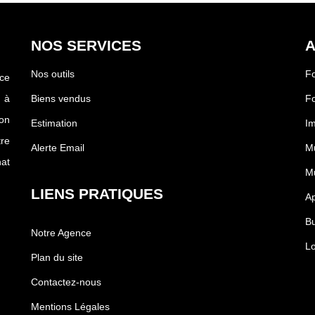
NOS SERVICES
A
Nos outils
F
ce
 à
Biens vendus
Fo
on
Estimation
I
tre
Alerte Email
M
at
Mu
LIENS PRATIQUES
Ap
Bu
Notre Agence
Lo
Plan du site
Contactez-nous
Mentions Légales