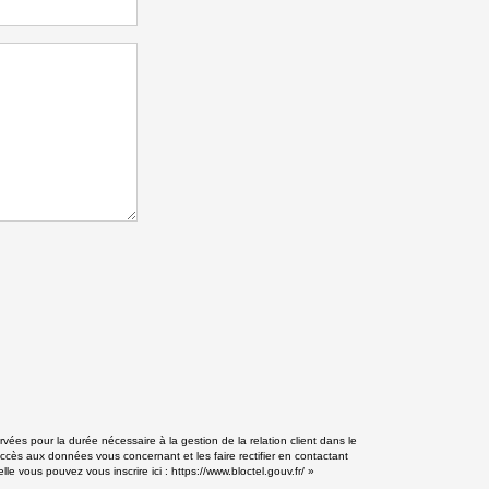
vées pour la durée nécessaire à la gestion de la relation client dans le
accès aux données vous concernant et les faire rectifier en contactant
le vous pouvez vous inscrire ici :
https://www.bloctel.gouv.fr/
»