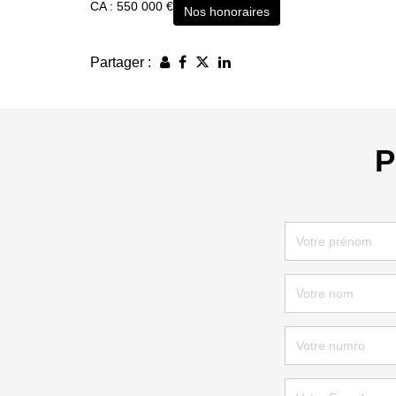
CA : 550 000 €
Nos honoraires
Partager :
P