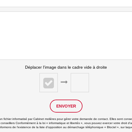
Déplacer l'image dans le cadre vide à droite
ENVOYER
 un fichier informatisé par Cabinet molières pour gérer votre demande de contact. Elles sont conser
 conseillers Conformément à la loi « informatique et libertés », vous pouvez exercer votre droit d'
rmons de l'existence de la liste d'opposition au démarchage téléphonique « Bloctel », sur laquel