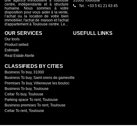
une agence immobilière à Toulouse
31000 Toulouse
centre, indépendante et à structure
Tel. : +33 5 61 21 63 45
humaine. Nous sommes à votre
disposition pour vous aider à la vente,
l’achat ou la location de votre bien
immobilier, l'achat de maison et l'achat
d'appartement à Toulouse centre. Le...
OUR SERVICES
USEFULL LINKS
Our tools
Product selled
Estimate
Real Estate Alerte
CLASSIFIEDS BY CITIES
Business To buy, 31000
Business To buy, Saint orens de gameville
Premises To buy, Villeneuve les bouloc
Business To buy, Toulouse
Cellar To buy, Toulouse
Parking space To rent, Toulouse
Business premises To rent, Toulouse
Cellar To rent, Toulouse