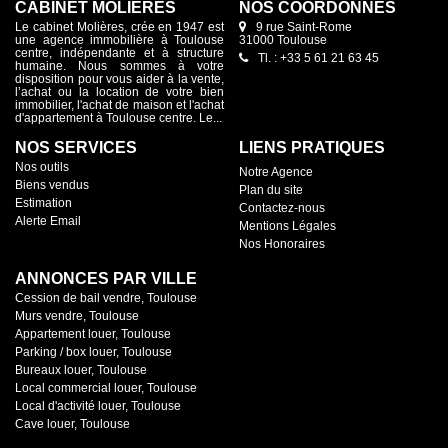
CABINET MOLIÈRES
NOS COORDONNES
Le cabinet Molières, crée en 1947 est
9 rue Saint-Rome
une agence immobilière à Toulouse
31000 Toulouse
centre, indépendante et à structure
Tl. : +33 5 61 21 63 45
humaine. Nous sommes à votre
disposition pour vous aider à la vente,
l’achat ou la location de votre bien
immobilier, l'achat de maison et l'achat
d'appartement à Toulouse centre. Le...
NOS SERVICES
LIENS PRATIQUES
Nos outils
Notre Agence
Biens vendus
Plan du site
Estimation
Contactez-nous
Alerte Email
Mentions Légales
Nos Honoraires
ANNONCES PAR VILLE
Cession de bail vendre, Toulouse
Murs vendre, Toulouse
Appartement louer, Toulouse
Parking / box louer, Toulouse
Bureaux louer, Toulouse
Local commercial louer, Toulouse
Local d'activité louer, Toulouse
Cave louer, Toulouse