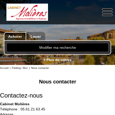
Acheter
Louer
Modifier ma recherche
+ Plus de critres
Accueil
Parking / Box
Nous contacter
Nous contacter
Contactez-nous
Cabinet Molières
Téléphone :
05.61.21.63.45
Adresse :