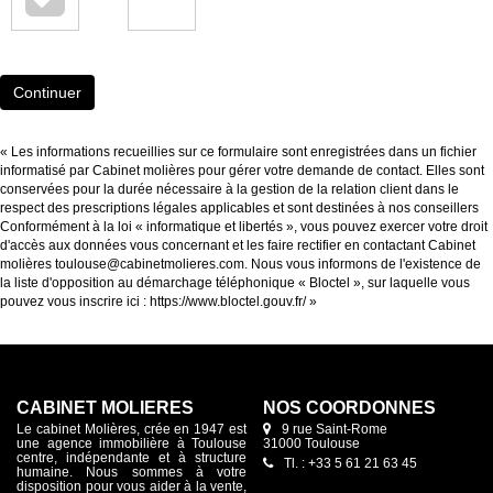
Continuer
« Les informations recueillies sur ce formulaire sont enregistrées dans un fichier
informatisé par Cabinet molières pour gérer votre demande de contact. Elles sont
conservées pour la durée nécessaire à la gestion de la relation client dans le
respect des prescriptions légales applicables et sont destinées à nos conseillers
Conformément à la loi « informatique et libertés », vous pouvez exercer votre droit
d'accès aux données vous concernant et les faire rectifier en contactant Cabinet
molières toulouse@cabinetmolieres.com. Nous vous informons de l'existence de
la liste d'opposition au démarchage téléphonique « Bloctel », sur laquelle vous
pouvez vous inscrire ici :
https://www.bloctel.gouv.fr/
»
CABINET MOLIÈRES
NOS COORDONNES
Le cabinet Molières, crée en 1947 est
9 rue Saint-Rome
une agence immobilière à Toulouse
31000 Toulouse
centre, indépendante et à structure
Tl. : +33 5 61 21 63 45
humaine. Nous sommes à votre
disposition pour vous aider à la vente,